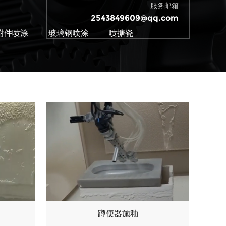
服务邮箱
2543849609@qq.com
附件喷涂
玻璃钢喷涂
喷搪瓷
蹲便器施釉