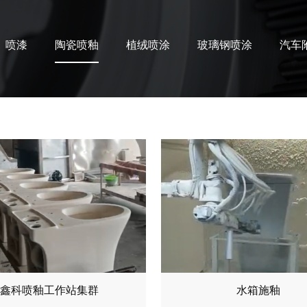
喷漆
陶瓷喷釉
植绒喷涂
玻璃钢喷涂
汽车
鑫科喷釉工作站集群
水箱施釉