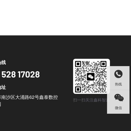
热线
 528 17028

热线
地址

市南沙区大涌路62号鑫泰数控
扫一扫关注鑫科智造
园
微信