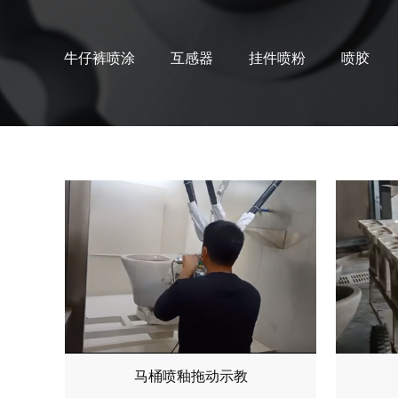
牛仔裤喷涂
互感器
挂件喷粉
喷胶
马桶喷釉拖动示教