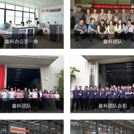
鑫科办公室一角
鑫科团队
鑫科团队
鑫科团队合影