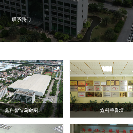
联系我们
鑫科智造鸟瞰图
鑫科荣誉墙