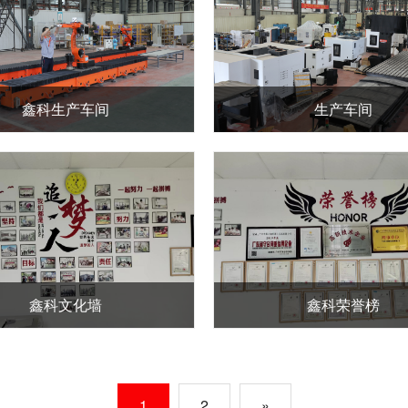
鑫科生产车间
生产车间
鑫科文化墙
鑫科荣誉榜
1
2
»