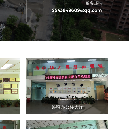
服务邮箱
2543849609@qq.com
鑫科办公楼大厅