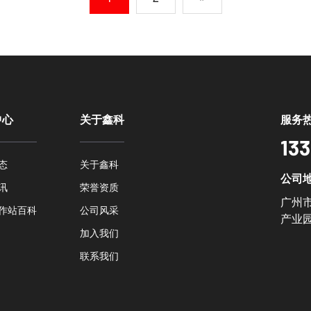
中心
关于鑫科
服务
133
态
关于鑫科
公司
讯
荣誉资质
广州
作站百科
公司风采
产业
加入我们
联系我们